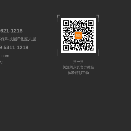
-621-1218
环保科技园E北座六层
9 5311 1218
a.com
扫一扫
61
关注阿尔瓦官方微信
体验精彩互动