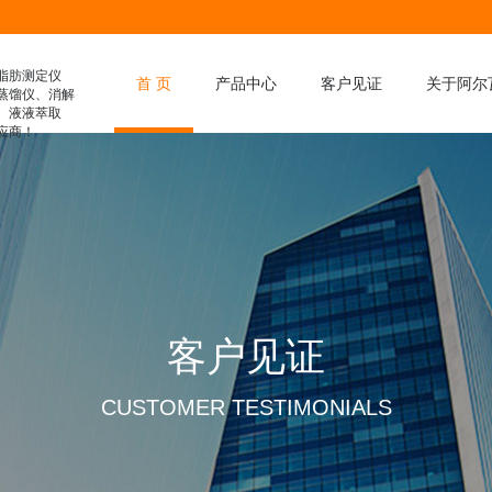
脂肪测定仪
首 页
产品中心
客户见证
关于阿尔
蒸馏仪、消解
、液液萃取
应商！
膳食纤维分析仪
凯氏定氮仪
脂肪测定仪
滤袋式脂肪测定仪
水解脂肪测定仪
消解仪
客户见证
全自动消解仪
液液萃取仪
CUSTOMER TESTIMONIALS
智能蒸馏仪
粗纤维测定仪