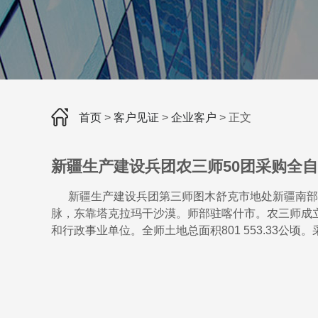
首页
>
客户见证
>
企业客户
> 正文
新疆生产建设兵团农三师50团采购全
新疆生产建设兵团第三师图木舒克市地处新疆南部
脉，东靠塔克拉玛干沙漠。师部驻喀什市。农三师成立于
和行政事业单位。全师土地总面积801 553.33