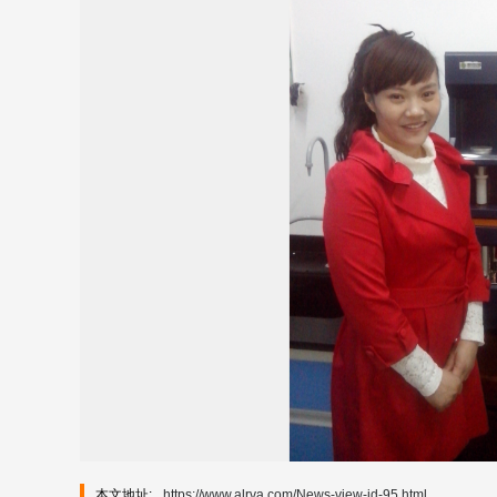
本文地址:
https://www.alrva.com/News-view-id-95.html