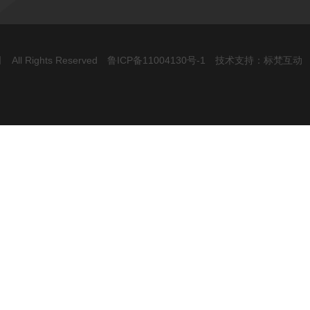
ll Rights Reserved
鲁ICP备11004130号-1
技术支持：标梵互动