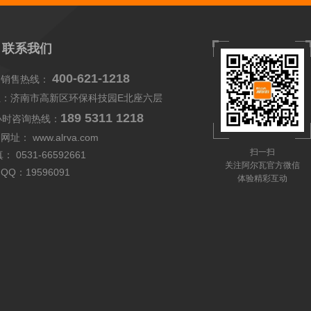
联系我们
400-621-1218
国销售热线：
址：济南市高新区环保科技园E北座六层
189 5311 1218
小时咨询热线：
司网址：
www.alrva.com
扫一扫
： 0531-66592661
关注阿尔瓦官方微信
QQ：
19596091
体验精彩互动