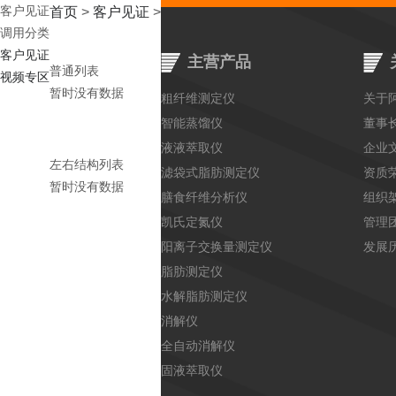
客户见证
首页
>
客户见证
>
调用分类
客户见证
主营产品
普通列表
视频专区
暂时没有数据
粗纤维测定仪
关于
智能蒸馏仪
董事
液液萃取仪
企业
左右结构列表
滤袋式脂肪测定仪
资质
暂时没有数据
膳食纤维分析仪
组织
凯氏定氮仪
管理
阳离子交换量测定仪
发展
脂肪测定仪
水解脂肪测定仪
消解仪
全自动消解仪
固液萃取仪