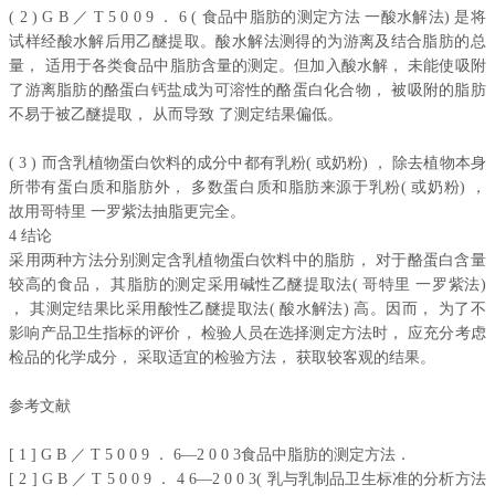
( 2 ) G B ／ T 5 0 0 9 ． 6 ( 食品中脂肪的测定方法 一酸水解法) 是将
试样经酸水解后用乙醚提取。酸水解法测得的为游离及结合脂肪的总
量， 适用于各类食品中脂肪含量的测定。但加入酸水解， 未能使吸附
了游离脂肪的酪蛋白钙盐成为可溶性的酪蛋白化合物， 被吸附的脂肪
不易于被乙醚提取， 从而导致 了测定结果偏低。
( 3 ) 而含乳植物蛋白饮料的成分中都有乳粉( 或奶粉) ， 除去植物本身
所带有蛋白质和脂肪外， 多数蛋白质和脂肪来源于乳粉( 或奶粉) ，
故用哥特里 一罗紫法抽脂更完全。
4 结论
采用两种方法分别测定含乳植物蛋白饮料中的脂肪， 对于酪蛋白含量
较高的食品， 其脂肪的测定采用碱性乙醚提取法( 哥特里 一罗紫法)
， 其测定结果比采用酸性乙醚提取法( 酸水解法) 高。因而， 为了不
影响产品卫生指标的评价， 检验人员在选择测定方法时， 应充分考虑
检品的化学成分， 采取适宜的检验方法， 获取较客观的结果。
参考文献
[ 1 ] G B ／ T 5 0 0 9 ． 6—2 0 0 3食品中脂肪的测定方法．
[ 2 ] G B ／ T 5 0 0 9 ． 4 6—2 0 0 3( 乳与乳制品卫生标准的分析方法