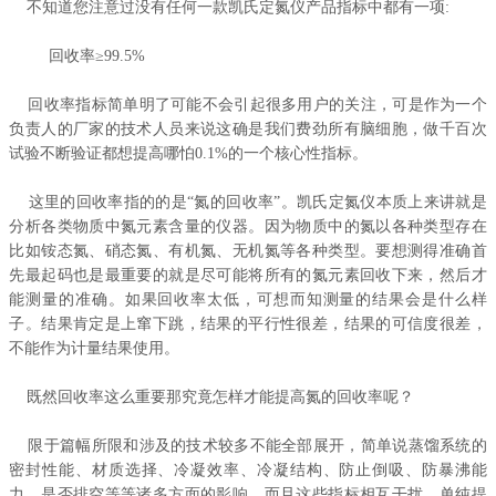
不知道您注意过没有任何一款凯氏定氮仪产品指标中都有一项:
回收率≥99.5%
回收率指标简单明了可能不会引起很多用户的关注，可是作为一个
负责人的厂家的技术人员来说这确是我们费劲所有脑细胞，做千百次
试验不断验证都想提高哪怕0.1%的一个核心性指标。
这里的回收率指的的是“氮的回收率”。凯氏定氮仪本质上来讲就是
分析各类物质中氮元素含量的仪器。因为物质中的氮以各种类型存在
比如铵态氮、硝态氮、有机氮、无机氮等各种类型。要想测得准确首
先最起码也是最重要的就是尽可能将所有的氮元素回收下来，然后才
能测量的准确。如果回收率太低，可想而知测量的结果会是什么样
子。结果肯定是上窜下跳，结果的平行性很差，结果的可信度很差，
不能作为计量结果使用。
既然回收率这么重要那究竟怎样才能提高氮的回收率呢？
限于篇幅所限和涉及的技术较多不能全部展开，简单说蒸馏系统的
密封性能、材质选择、冷凝效率、冷凝结构、防止倒吸、防暴沸能
力、是否排空等等诸多方面的影响，而且这些指标相互干扰，单纯提