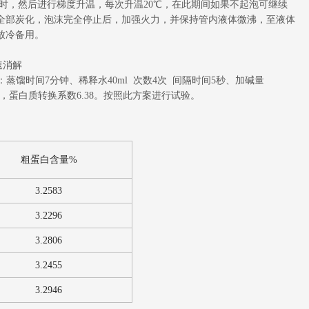
5小时，然后进行梯度升温，每次升温20℃，在此期间如果不起泡可继续
物全部炭化，泡沫完全停止后，加强火力，并保持管内液体微沸，至液体
放冷备用。
速消解
馏时间7分钟、稀释水40ml 次数4次 间隔时间5秒、加碱量
9972，蛋白质转换系数6.38。按照此方案进行试验。
粗蛋白含量%
3.2583
3.2296
3.2806
3.2455
3.2946