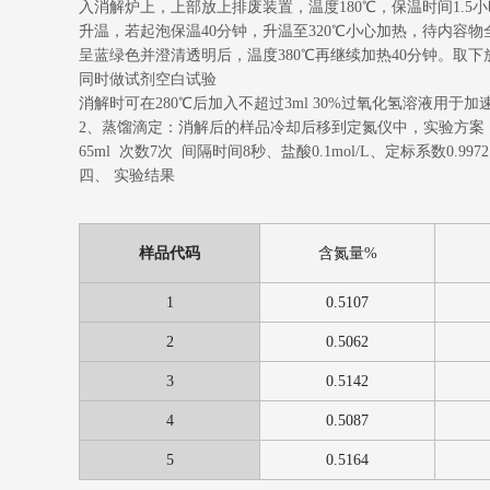
入消解炉上，上部放上排废装置，温度180℃，保温时间1.
升温，若起泡保温40分钟，升温至320℃小心加热，待内容
呈蓝绿色并澄清透明后，温度380℃再继续加热40分钟。取下
同时做试剂空白试验
消解时可在280℃后加入不超过3ml 30%过氧化氢溶液用于加
2、蒸馏滴定：消解后的样品冷却后移到定氮仪中，实验方案：蒸
65ml 次数7次 间隔时间8秒、盐酸0.1mol/L、定标系数0.
四、 实验结果
样品代码
含氮量%
1
0.5107
2
0.5062
3
0.5142
4
0.5087
5
0.5164