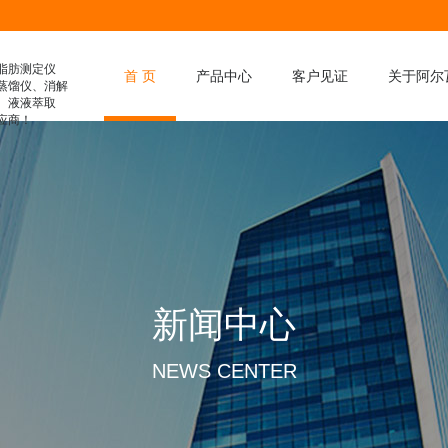
脂肪测定仪
首 页
产品中心
客户见证
关于阿尔
蒸馏仪、消解
、液液萃取
应商！
膳食纤维分析仪
凯氏定氮仪
脂肪测定仪
滤袋式脂肪测定仪
水解脂肪测定仪
消解仪
新闻中心
全自动消解仪
液液萃取仪
NEWS CENTER
智能蒸馏仪
粗纤维测定仪