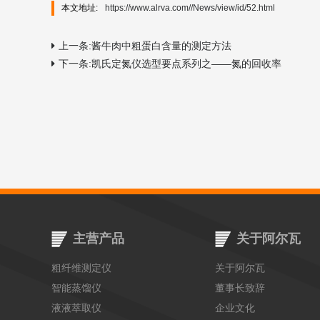
本文地址:
https://www.alrva.com//News/view/id/52.html
上一条:酱牛肉中粗蛋白含量的测定方法
下一条:凯氏定氮仪选型要点系列之——氮的回收率
主营产品
关于阿尔瓦
粗纤维测定仪
关于阿尔瓦
智能蒸馏仪
董事长致辞
液液萃取仪
企业文化