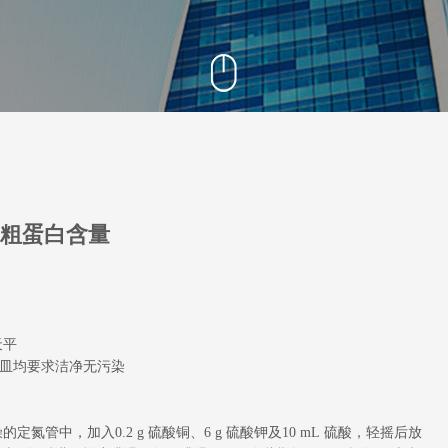
阳离子交换量测定仪
固液萃取仪
中粗蛋白含量
天平
器皿均要求洁净无污染
管中，加入0.2 g 硫酸铜、6 g 硫酸钾及10 mL 硫酸，轻摇后放