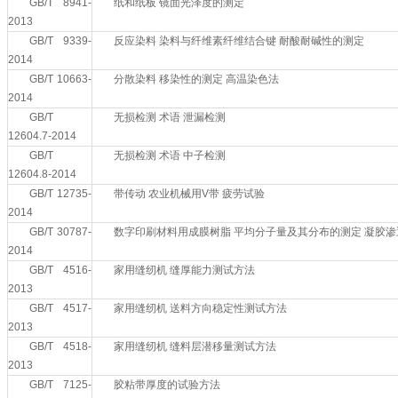
GB/T 8941-
纸和纸板 镜面光泽度的测定
2013
GB/T 9339-
反应染料 染料与纤维素纤维结合键 耐酸耐碱性的测定
2014
GB/T 10663-
分散染料 移染性的测定 高温染色法
2014
GB/T
无损检测 术语 泄漏检测
12604.7-2014
GB/T
无损检测 术语 中子检测
12604.8-2014
GB/T 12735-
带传动 农业机械用V带 疲劳试验
2014
GB/T 30787-
数字印刷材料用成膜树脂 平均分子量及其分布的测定 凝胶
2014
GB/T 4516-
家用缝纫机 缝厚能力测试方法
2013
GB/T 4517-
家用缝纫机 送料方向稳定性测试方法
2013
GB/T 4518-
家用缝纫机 缝料层潜移量测试方法
2013
GB/T 7125-
胶粘带厚度的试验方法