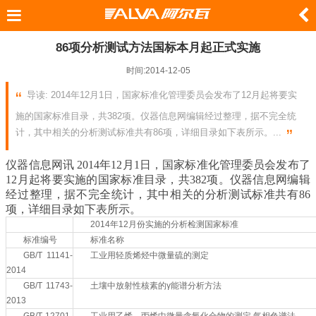
86项分析测试方法国标本月起正式实施
时间:2014-12-05
导读: 2014年12月1日，国家标准化管理委员会发布了12月起将要实
施的国家标准目录，共382项。仪器信息网编辑经过整理，据不完全统
计，其中相关的分析测试标准共有86项，详细目录如下表所示。...
仪器信息网讯
2014年12月1日，国家标准化管理委员会发布了
12月起将要实施的国家标准目录，共382项。仪器信息网编辑
经过整理，据不完全统计，其中相关的分析测试标准共有86
项，详细目录如下表所示。
2014
年12
月份实施的分析检测国家标准
标准编号
标准名称
GB/T 11141-
工业用轻质烯烃中微量硫的测定
2014
GB/T 11743-
土壤中放射性核素的γ能谱分析方法
2013
GB/T 12701-
工业用乙烯、丙烯中微量含氧化合物的测定 气相色谱法