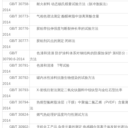
GB/T 30758-
耐火材料 动态杨氏模量试验方法（脉冲激振法）
2014
GB/T 30773-
气相色谱法测定 酚醛树脂中游离苯酚含量
2014
GB/T 30776-
胶粘带拉伸强度与断裂伸长率的试验方法
2014
GB/T 30777-
胶粘剂闪点的测定 闭杯法
2014
GB/T
色漆和清漆 防护涂料体系对钢结构的防腐蚀保护 第6部分
30790.6-2014
方法
GB/T 30791-
色漆和清漆 T弯试验
2014
GB/T 30792-
罐内水性涂料抗微生物侵染的试验方法
2014
GB/T 30793-
X-射线衍射法测定二氧化钛颜料中锐钛型与金红石型比率
2014
GB/T 30794-
热熔型氟树脂涂层（干膜）中聚偏二氟乙烯（PVDF）含量测
2014
法
GB/T 30824-
燃气热处理炉温度均匀性测试方法
2014
GB/T 30902-
无机化工产品 杂质元素的测定 电感耦合等离子体发射光谱法(IC