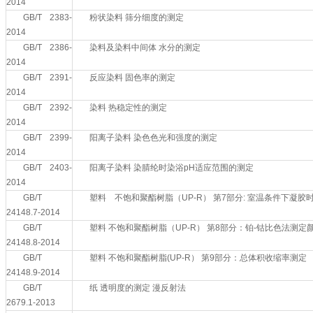
2014
GB/T 2383-
粉状染料 筛分细度的测定
2014
GB/T 2386-
染料及染料中间体 水分的测定
2014
GB/T 2391-
反应染料 固色率的测定
2014
GB/T 2392-
染料 热稳定性的测定
2014
GB/T 2399-
阳离子染料 染色色光和强度的测定
2014
GB/T 2403-
阳离子染料 染腈纶时染浴pH适应范围的测定
2014
GB/T
塑料 不饱和聚酯树脂（UP-R） 第7部分: 室温条件下凝胶
24148.7-2014
GB/T
塑料 不饱和聚酯树脂（UP-R） 第8部分：铂-钴比色法测定
24148.8-2014
GB/T
塑料 不饱和聚酯树脂(UP-R） 第9部分：总体积收缩率测定
24148.9-2014
GB/T
纸 透明度的测定 漫反射法
2679.1-2013