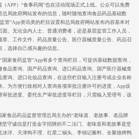
（APP）“食事药闻”也在活动现场正式上线。公众可以免费
管总局政府网站发布的信息，随时随地查询食品药品基础数
监管”App资讯类的栏目设置和总局政府网站发布内容基本对
页面。无论业内人士、普通消费者，还是基层监管工作人员，
规章、工作文件、药品质量公告、医疗器械质量公告、药品召
目，选择自己感兴趣的信息。
。“国家食药监管”App有多个查询栏目，可提供基础数据查询，
健食品查询、国产药品查询、进口药品查询、国产医疗器械查
品查询、进口化妆品查询，在这些栏目输入注册号或企业名称
。为方便行政相对人查询各项审批注册许可的进度，App设
册审批进度、委托生产审批进度等栏目，只需输入受理号，该
国家食品药品监督管理总局主办的“老味道、老故事、老品牌
围绕坚守诚信是打造金字招牌的不二法门、老味道和老故事是坚
北冰洋、天津狗不理、红星二锅头、李锦记酱料、全聚德烤鸭