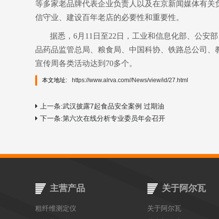
等多家老品牌代表企业负责人以及在京新闻媒体有关负
信守业、建设百年老店的必要性和重要性。
据悉，6月11日至22日，工业和信息化部、公
品药品监管总局、粮食局、中国科协、铁路总公司、
宣传周各类活动达到70多个。
本文地址:
https://www.alrva.com//News/view/id/27.html
上一条:武汉披露7起食品安全案例 过期油
下一条:第六次在线分析专业委员年会召开
主营产品
关于阿尔瓦
粗纤维测定仪
关于阿尔瓦