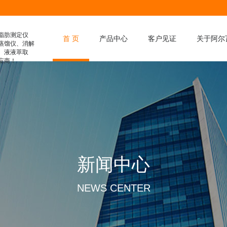
脂肪测定仪
首 页
产品中心
客户见证
关于阿尔
蒸馏仪、消解
、液液萃取
应商！
膳食纤维分析仪
凯氏定氮仪
脂肪测定仪
滤袋式脂肪测定仪
水解脂肪测定仪
消解仪
新闻中心
全自动消解仪
液液萃取仪
NEWS CENTER
智能蒸馏仪
粗纤维测定仪