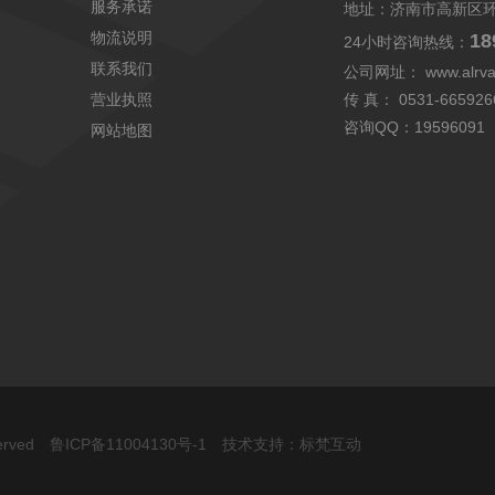
服务承诺
地址：济南市高新区
物流说明
18
24小时咨询热线：
联系我们
公司网址：
www.alrv
营业执照
传 真： 0531-665926
咨询QQ：
19596091
网站地图
served
鲁ICP备11004130号-1
技术支持：标梵互动