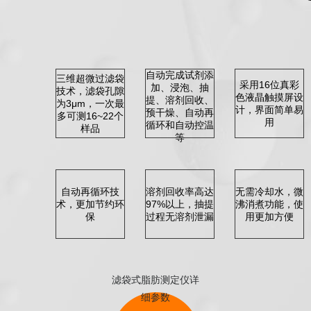
自动完成试剂添
三维超微过滤袋
采用16位真彩
加、浸泡、抽
技术，滤袋孔隙
色液晶触摸屏设
提、溶剂回收、
为3μm，一次最
计，界面简单易
预干燥、自动再
多可测16~22个
用
循环和自动控温
样品
等
自动再循环技
溶剂回收率高达
无需冷却水，微
术，更加节约环
97%以上，抽提
沸消煮功能，使
保
过程无溶剂泄漏
用更加方便
滤袋式脂肪测定仪详
细参数