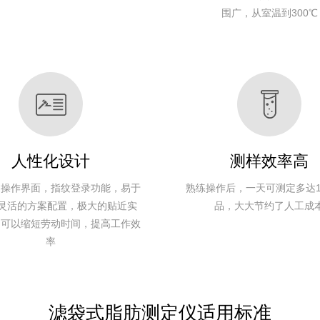
3.0 g
100℃
围广，从室温到300℃
0.5～
室温～
176个
≥97%
≤±0.5%
≤±0.5%
±0.1℃
3.0 g
100℃
0.5～
室温～
176个
≥97%
≤±0.5%
≤±0.5%
±0.1℃
3.0 g
100℃
人性化设计
测样效率高
的操作界面，指纹登录功能，易于
熟练操作后，一天可测定多达1
 灵活的方案配置，极大的贴近实
品，大大节约了人工成
，可以缩短劳动时间，提高工作效
率
滤袋式脂肪测定仪适用标准