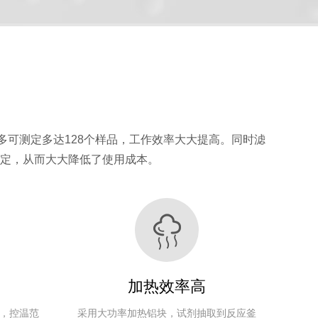
多可测定多达128个样品，工作效率大大提高。同时滤
自
定，从而大大降低了使用成本。
抽提
控温方
批处理
使用试
使用
重
动
功率
温度
式
耗时
剂
电压
量
加
液
50℃～
高精度温
30～120
石油醚、
AC220V
500W
30Kg
否
90℃
度传感器
分钟
乙醚等
50HZ
加热效率高
50℃～
高精度温
30～120
石油醚、
AC220V
500W
30Kg
是
，控温范
采用大功率加热铝块，
试剂抽取到反应釜