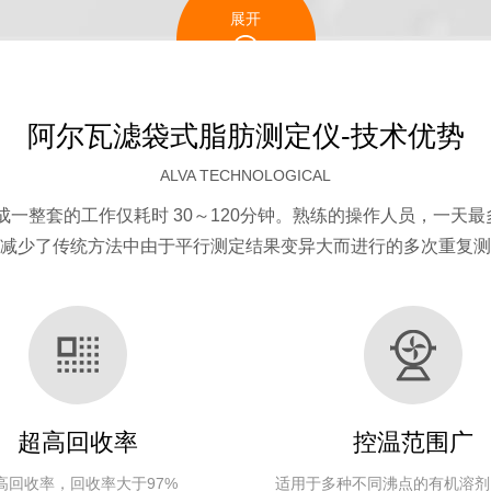
展开
阿尔瓦滤袋式脂肪测定仪-技术优势
ALVA TECHNOLOGICAL
一整套的工作仅耗时 30～120分钟。熟练的操作人员，一天最
减少了传统方法中由于平行测定结果变异大而进行的多次重复测
均处理量（8小
采样
溶剂回
结果标
重复性
控温
工作温
时工作时间）
量/袋
收率
准差
精度
精度
度范围
0.5～
室温～
128个
≥97%
≤±0.5%
≤±0.5%
±0.1℃
3.0 g
100℃
超高回收率
控温范围广
0.5～
室温～
128个
≥97%
≤±0.5%
≤±0.5%
±0.1℃
高回收率，回收率大于97%
适用于多种不同沸点的有机溶剂