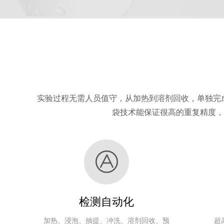
滤袋式脂肪测定仪
参数与配置对比
实验过程无需人员值守，从加热到溶剂回收，单独完成
袋技术能保证很高的重复精度，
采用
滤袋
测试
批处理
日
仪器型号
技术
孔隙
范围
能力
G15全自动滤袋式
滤袋技
0.1～
1～16个/
3μm
术
100%
批
脂肪测定仪
检测自动化
G16全自动滤袋式
滤袋技
0.1～
1～16个/
3μm
加热、
浸泡
、
抽提
、冲洗、溶剂回收、预
超