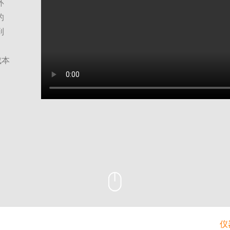
环
阳离子交换量测定仪
的
固液萃取仪
到
成本
仪