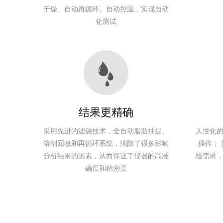
术
100%
批
脂肪测定仪
干燥、
自动再循环
、
自动控温
，实现自动
化测试
G17全自动滤袋式
滤袋技
0.1～
1～22个/
3μm
术
100%
批
脂肪测定仪
G18全自动滤袋式
滤袋技
0.1～
1～22个/
3μm
术
100%
批
脂肪测定仪
结果更精确
采用先进的滤袋技术，全自动脂肪抽提、
人性化
溶剂回收和再循环系统，消除了很多影响
操作；
分析结果的因素，从而保证了仪器的高准
验需求
确度和精密度