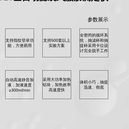
参数展示
全密闭的循环系
支持指纹登录功
支持500套以上
统，抽滤杯和抽
能，方便易用
实验方案
提杯采用卡位设
计完全脱手工作
采用大功率加热
自动高速静音加
体积小巧，抽提
铝块，加热效率
液，加液速度
迅速、彻底
高速度快
≥300ml/min