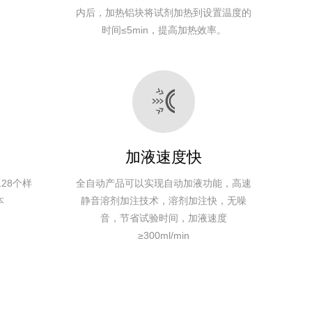
90℃
度传感器
分钟
乙醚等
50HZ
内后，加热铝块将试剂加热到设置温度的
时间≤5min，提高加热效率。
50℃～
高精度温
30～120
石油醚、
AC220V
500W
30Kg
否
90℃
度传感器
分钟
乙醚等
50HZ
50℃～
高精度温
30～120
石油醚、
AC220V
500W
30Kg
是
90℃
度传感器
分钟
乙醚等
50HZ
加液速度快
收起
28个样
全自动产品可以实现自动加液功能，高速
本
静音溶剂加注技术，溶剂加注快，无噪
音，节省试验时间，加液速度
≥300ml/min