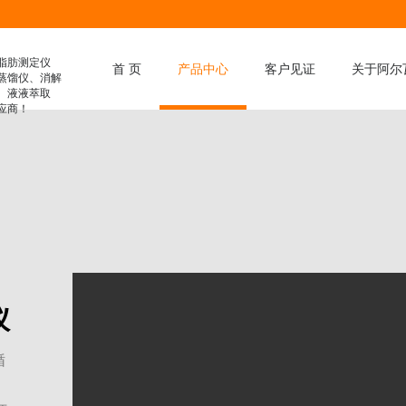
脂肪测定仪
首 页
产品中心
客户见证
关于阿尔
蒸馏仪、消解
、液液萃取
应商！
膳食纤维分析仪
凯氏定氮仪
脂肪测定仪
滤袋式脂肪测定仪
水解脂肪测定仪
消解仪
全自动消解仪
仪
液液萃取仪
循
智能蒸馏仪
粗纤维测定仪