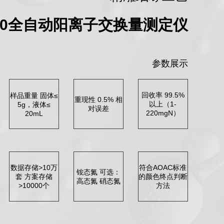
580全自动阳离子交换量测定仪
参数展示
回收率 99.5%
样品重量 固体≤
重现性 0.5% 相
以上（1-
5g，液体≤
对误差
220mgN）
20mL
数据存储>10万
符合AOAC标准
铵态氮 可选：
套 方案存储
的颜色终点判断
高态氮 硝态氮
>10000个
方法