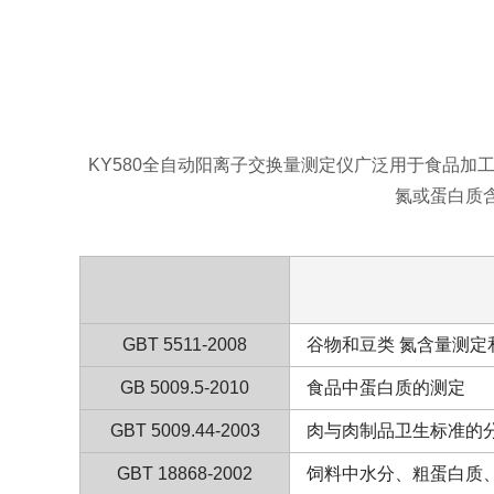
氮仪
KN620
0.1-250mgN
自动凯氏定氮
<5分钟
(毫克氮)
KY580全自动阳离子交换量测定仪广泛用于食品
仪
氮或蛋白质
KN520
0.1-250mgN
自动凯氏定氮
<5分钟
(毫克氮)
仪
GBT 5511-2008
谷物和豆类 氮含量测定
GB 5009.5-2010
食品中蛋白质的测定
GBT 5009.44-2003
肉与肉制品卫生标准的
GBT 18868-2002
饲料中水分、粗蛋白质