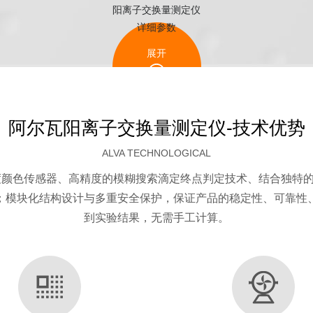
阳离子交换量测定仪
详细参数
展开
比
阿尔瓦阳离子交换量测定仪-技术优势
ALVA TECHNOLOGICAL
基色度颜色传感器、高精度的模糊搜索滴定终点判定技术、结合独特
重
样品
；模块化结构设计与多重安全保护，保证产品的稳定性、可靠性
速度
滴定精度
现
回收率
自动性
重量
到实验结果，无需手工计算。
性
自动加水稀释 自
固体
动加碱
0.5%
样品 硝态氮 10-
粗滴定 1μl/ 步 细滴
≤5g
99.5%以上（1-
自动加硼酸、蒸
相对
 4-8min/ 样品
定 0.016μl/ 步
液体
220mgN）
馏 滴定和计算
误差