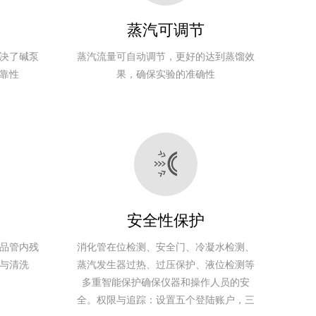
点
AC220V
判断方法
50Hz
蒸汽可调节
符合
功率：
决了碱泵
蒸汽流量可自动调节，更好的达到蒸馏效
AOAC标
1400W
数据存储
500mm
靠性
果，确保实验的准确性
准
工作电
自动完成
1000套方案存储
410mm
40KG
的颜色终
压
500个
850mm
点
AC220V
判断方法
50Hz
符合
功率：
AOAC标
1400W
数据存储
500mm
准
工作电
自动完成
1000套方案存储
410mm
40KG
的颜色终
压
500个
850mm
安全性保护
点
AC220V
判断方法
50Hz
品管内残
消化管在位检测、安全门、冷凝水检测、
与清洗
蒸汽发生器过热、过压保护、液位检测等
符合
功率：
多重智能保护确保仪器和操作人员的安
AOAC标
1400W
数据存储
500mm
全。权限与追踪：设置五个登陆账户，三
准
工作电
1000套方案存储
410mm
40KG
的颜色终
压