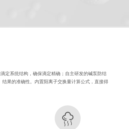
的滴定系统结构，确保滴定精确；自主研发的碱泵防结
定氮
自动
功率
重
、结果的准确性。内置阳离子交换量计算公式，直接得
管排
存储量
体积
滴定
电压
量
空
符合
功率：
AOAC标
1400W
500mm
准
数据存储 >10 万套，方
工作电
自动完成
410mm
40KG
的颜色终
案存储 >10000 个
压
850mm