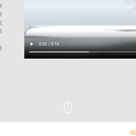
含
阳离子交换量测定仪
标
固液萃取仪
定
系
造
仪