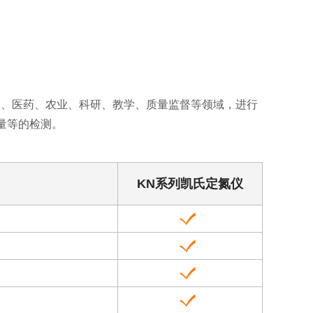
级权限设置，操作日志具有追踪功能，测
500个
850mm
点
AC220V
试结果可溯源，可批量输入样品信息。
判断方法
50Hz
功率：
1300W
500mm
数据存储
工作电
自动完成
410mm
35KG
2000套
压
测、医药、农业、科研、教学、质量监督等领域，进行
850mm
AC220V
量等的检测。
50Hz
功率：
1300W
500mm
KN系列凯氏定氮仪
数据存储
工作电
410mm
35KG
2000套
压
850mm
AC220V
50Hz
收起