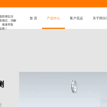
脂肪测定仪
首 页
产品中心
客户见证
关于阿尔
蒸馏仪、消解
、液液萃取
应商！
膳食纤维分析仪
凯氏定氮仪
脂肪测定仪
滤袋式脂肪测定仪
水解脂肪测定仪
消解仪
全自动消解仪
测
液液萃取仪
智能蒸馏仪
粗纤维测定仪
行