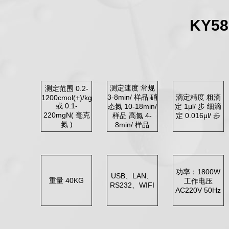
KY
测定速度 常规
测定范围 0.2-
3-8min/ 样品 硝
滴定精度 粗滴
1200cmol(+)/kg
或 0.1-
态氮 10-18min/
定 1μl/ 步 细滴
220mgN( 毫克
样品 高氮 4-
定 0.016μl/ 步
氮 )
8min/ 样品
功率：1800W
USB、LAN、
重量 40KG
工作电压
RS232、WIFI
AC220V 50Hz