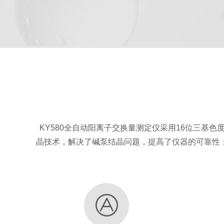
阳离子交换量测定仪
参数与配置对
KY580全自动阳离子交换量测定仪采用16位三
晶技术，解决了碱泵结晶问题，提高了仪器的可靠性
仪器型号
测定范围
测定
KY580
0.2-1200cmol(+)/kg 或
常规 3-8min/ 
全自动阳离子
0.1-220mgN( 毫克氮 )
18min/ 样品 高氮