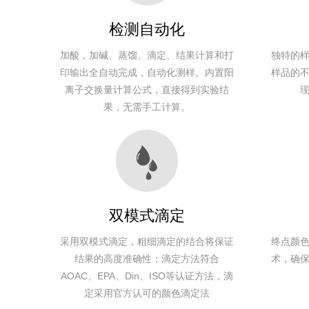
交换量测定仪
检测自动化
加酸，加碱、蒸馏、滴定、结果计算和打
独特的
KN780
印输出全自动完成，自动化测样。内置阳
样品的
0.1-250mgN
全自动凯氏定
3-6分
离子交换量计算公式，直接得到实验结
(毫克氮)
氮仪
果，无需手工计算。
KN680
0.1-250mgN
全自动凯氏定
3-6分
(毫克氮)
双模式滴定
氮仪
采用双模式滴定，粗细滴定的结合将保证
终点颜
结果的高度准确性；滴定方法符合
术，确
AOAC、EPA、Din、ISO等认证方法，滴
KN580
定采用官方认可的颜色滴定法
0.1-250mgN
全自动凯氏定
3-6分
(毫克氮)