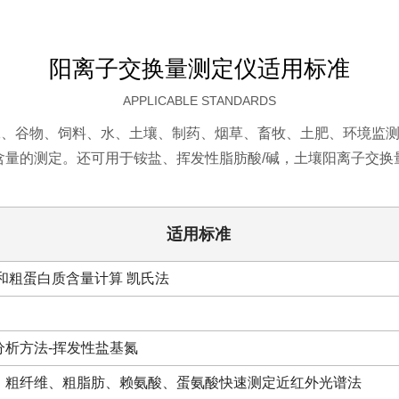
0.016μl/步
误差
滴定和计算
≤20mL
可编程控制
自动打印结果
阳离子交换量测定仪适用标准
固体
APPLICABLE STANDARDS
0.5%
≤5g
99.5%以上
/样品
相对
液体
1-250mgN
加工、谷物、饲料、水、土壤、制药、烟草、畜牧、土肥、环境监
误差
≤20mL
含量的测定。还可用于铵盐、挥发性脂肪酸/碱，土壤阳离子交换
固体
0.5%
适用标准
≤5g
99.5%以上
/样品
相对
液体
1-250mgN
误差
≤20mL
和粗蛋白质含量计算 凯氏法
分析方法-挥发性盐基氮
、粗纤维、粗脂肪、赖氨酸、蛋氨酸快速测定近红外光谱法