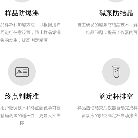
≤20mL
可编程控制自动
打印结果
样品防爆沸
碱泵防结晶
自动加水稀释
样品稀释和加碱方法，可根据用户
自主研发的碱泵防结晶技术，解
自动加碱
固体
粗滴定1μl/步
0.5%
自动加硼酸、蒸
不同进行任意设置，防止样品爆沸
结晶问题，提高了仪器的可
≤5g
99.5%以上
钟/样品
细滴定
相对
馏
现象的发生，提高测定精度
液体
1-250mgN
0.016μl/步
误差
滴定和计算
≤20mL
可编程控制
自动打印结果
自动加水稀释
自动加碱
固体
粗滴定1μl/步
0.5%
自动加硼酸、蒸
≤5g
99.5%以上
钟/样品
细滴定
相对
馏
液体
1-250mgN
0.016μl/步
误差
滴定和计算
终点判断准
滴定杯排空
≤20mL
可编程控制
自动打印结果
色用户微调技术和终点颜色学习技
样品蒸馏结束后仪器自动完成样
保精确测试的适应性，更显人性关
留废液的排空滴定杯自动排废
自动加水稀释
自动加碱
怀
固体
粗滴定1μl/步
0.5%
自动加硼酸、蒸
≤5g
99.5%以上
钟/样品
细滴定
相对
馏
液体
1-250mgN