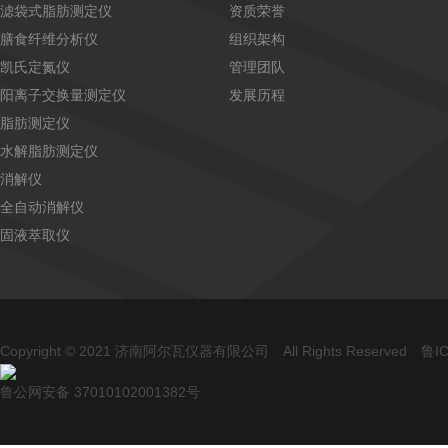
滤袋式脂肪测定仪
资质荣誉
膳食纤维分析仪
组织架构
凯氏定氮仪
管理团队
阳离子交换量测定仪
发展历程
脂肪测定仪
水解脂肪测定仪
消解仪
全自动消解仪
固液萃取仪
Copyright © 2021 济南阿尔瓦仪器有限公司 All Rights Reserved
鲁IC
鲁公网安备 37010102001382号