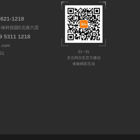
-621-1218
环保科技园E北座六层
9 5311 1218
a.com
扫一扫
61
关注阿尔瓦官方微信
体验精彩互动