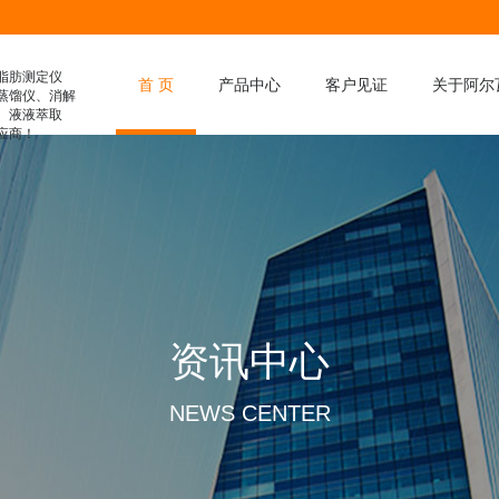
脂肪测定仪
首 页
产品中心
客户见证
关于阿尔
蒸馏仪、消解
、液液萃取
应商！
膳食纤维分析仪
凯氏定氮仪
脂肪测定仪
滤袋式脂肪测定仪
水解脂肪测定仪
消解仪
资讯中心
全自动消解仪
液液萃取仪
NEWS CENTER
智能蒸馏仪
粗纤维测定仪