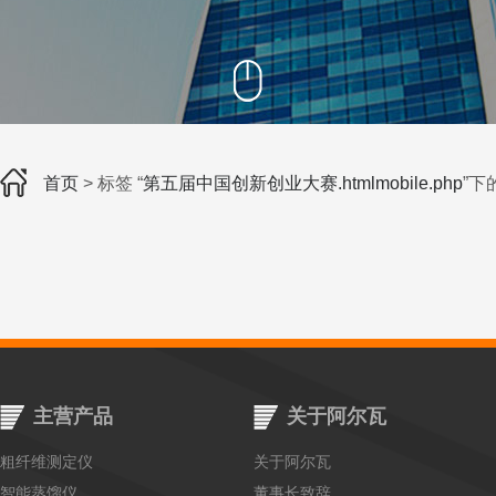
首页
> 标签 “
第五届中国创新创业大赛.htmlmobile.php
”下
主营产品
关于阿尔瓦
粗纤维测定仪
关于阿尔瓦
智能蒸馏仪
董事长致辞