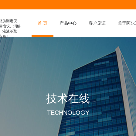
脂肪测定仪
首 页
产品中心
客户见证
关于阿尔
蒸馏仪、消解
、液液萃取
应商！
膳食纤维分析仪
凯氏定氮仪
脂肪测定仪
滤袋式脂肪测定仪
水解脂肪测定仪
消解仪
技术在线
全自动消解仪
液液萃取仪
TECHNOLOGY
智能蒸馏仪
粗纤维测定仪